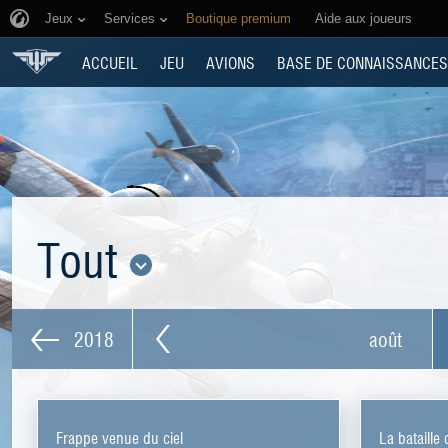
Jeux
Services
Boutique premium
Aide aux joueurs
ACCUEIL
JEU
AVIONS
BASE DE CONNAISSANCES
Tout
2018
août
Frappe venue du ciel
La bataill