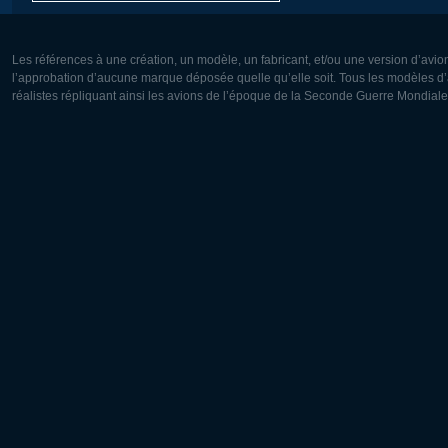
Les références à une création, un modèle, un fabricant, et/ou une version d’avio
l’approbation d’aucune marque déposée quelle qu’elle soit. Tous les modèles d’a
réalistes répliquant ainsi les avions de l’époque de la Seconde Guerre Mondiale
Europe:
Amérique
Deutsch
English
English
Français
Čeština
Polski