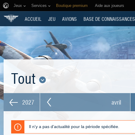
Jeux
Services
Boutique premium
Aide aux joueurs
ACCUEIL
JEU
AVIONS
BASE DE CONNAISSANCES
Tout
2027
avril
Il n'y a pas d'actualité pour la période spécifiée.