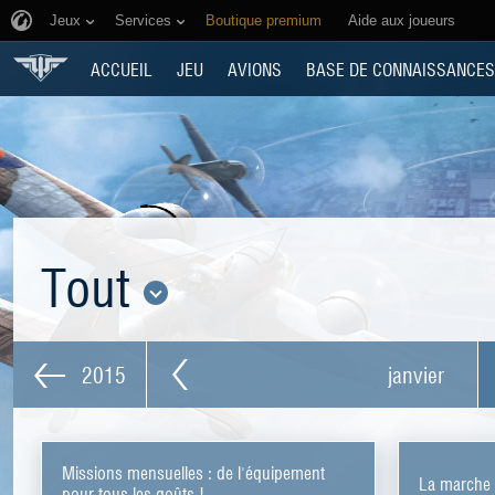
Jeux
Services
Boutique premium
Aide aux joueurs
ACCUEIL
JEU
AVIONS
BASE DE CONNAISSANCES
Tout
2015
janvier
Missions mensuelles : de l'équipement
La marche 
pour tous les goûts !