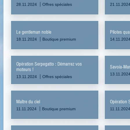
28.11.2024
Offres spéciales
21.11.202
Le gentleman noble
Pilotes qual
18.11.2024
Boutique premium
14.11.202
Opération Serpegatto : Démarrez vos
Savoia-Mar
moteurs !
13.11.202
13.11.2024
Offres spéciales
Maître du ciel
Opération 
11.11.2024
Boutique premium
11.11.202