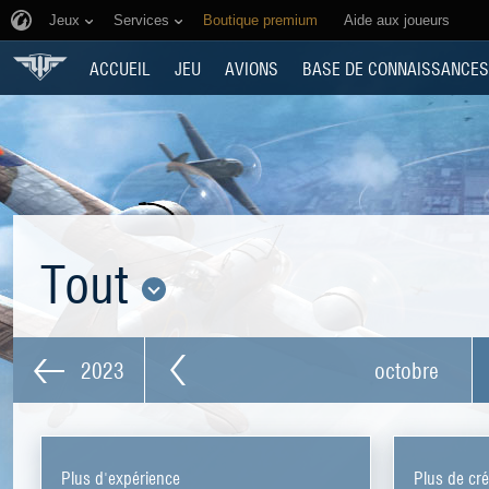
Jeux
Services
Boutique premium
Aide aux joueurs
ACCUEIL
JEU
AVIONS
BASE DE CONNAISSANCES
Tout
2023
octobre
Plus d'expérience
Plus de cré