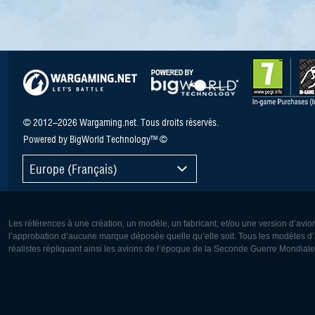
© 2012–2026 Wargaming.net. Tous droits réservés.
Powered by BigWorld Technology™ ©
Europe (Français)
Les références à une création, un modèle, un fabricant, et/ou une version d’avio
l’approbation d’aucune marque déposée quelle qu’elle soit. Tous les modèles d’a
réalistes répliquant ainsi les avions de l’époque de la Seconde Guerre Mondiale