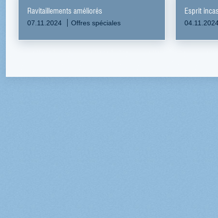
Ravitaillements améliorés
Esprit inca
07.11.2024
Offres spéciales
04.11.202