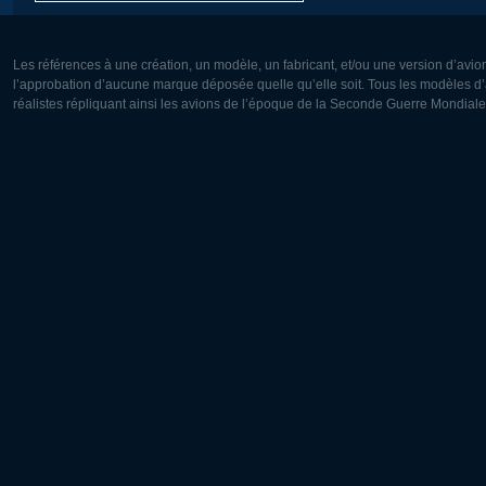
Les références à une création, un modèle, un fabricant, et/ou une version d’avio
l’approbation d’aucune marque déposée quelle qu’elle soit. Tous les modèles d’a
réalistes répliquant ainsi les avions de l’époque de la Seconde Guerre Mondiale
Europe:
Amérique
Deutsch
English
English
Français
Čeština
Polski