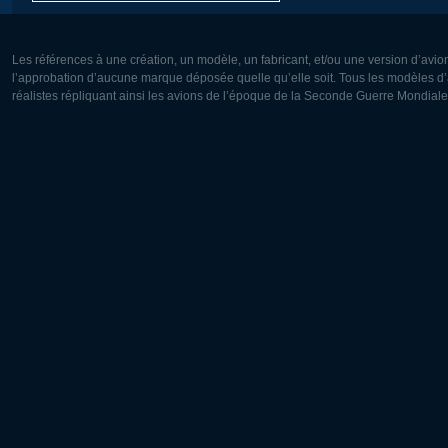
Les références à une création, un modèle, un fabricant, et/ou une version d’avio
l’approbation d’aucune marque déposée quelle qu’elle soit. Tous les modèles d’a
réalistes répliquant ainsi les avions de l’époque de la Seconde Guerre Mondiale
Europe:
Amérique
Deutsch
English
English
Français
Čeština
Polski