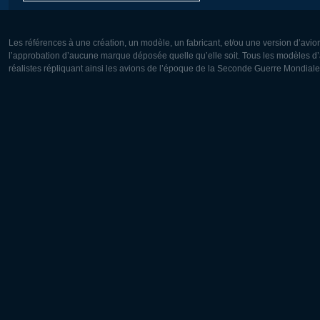
Les références à une création, un modèle, un fabricant, et/ou une version d’avio
l’approbation d’aucune marque déposée quelle qu’elle soit. Tous les modèles d’a
réalistes répliquant ainsi les avions de l’époque de la Seconde Guerre Mondiale
Europe:
Amérique
Deutsch
English
English
Français
Čeština
Polski