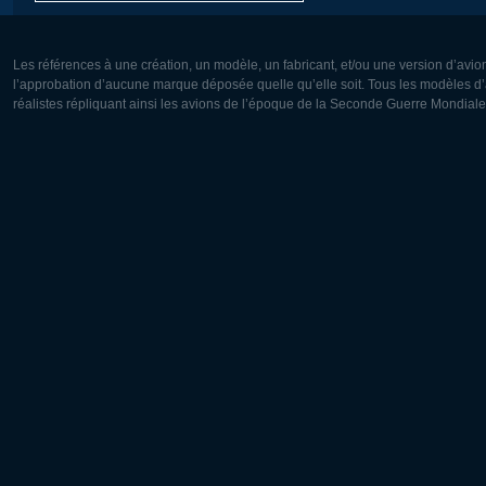
Les références à une création, un modèle, un fabricant, et/ou une version d’avio
l’approbation d’aucune marque déposée quelle qu’elle soit. Tous les modèles d’a
réalistes répliquant ainsi les avions de l’époque de la Seconde Guerre Mondiale
Europe:
Amérique
Deutsch
English
English
Français
Čeština
Polski