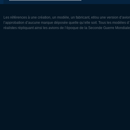
Les références à une création, un modèle, un fabricant, et/ou une version d’avio
l’approbation d’aucune marque déposée quelle qu’elle soit. Tous les modèles d’a
réalistes répliquant ainsi les avions de l’époque de la Seconde Guerre Mondiale
Europe:
Amérique
Deutsch
English
English
Français
Čeština
Polski