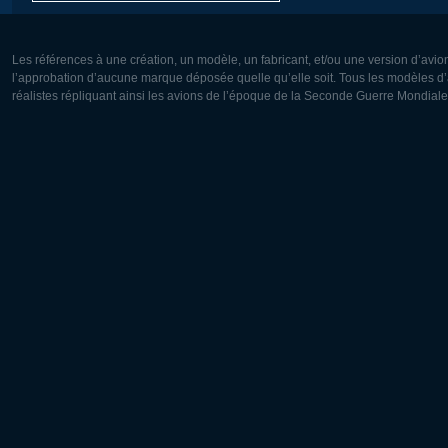
Les références à une création, un modèle, un fabricant, et/ou une version d’avio
l’approbation d’aucune marque déposée quelle qu’elle soit. Tous les modèles d’a
réalistes répliquant ainsi les avions de l’époque de la Seconde Guerre Mondiale
Europe:
Amérique
Deutsch
English
English
Français
Čeština
Polski