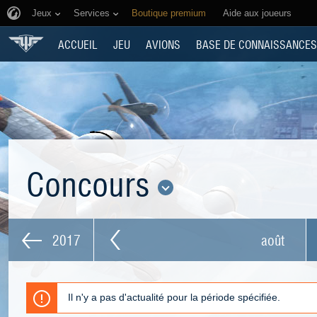
Jeux
Services
Boutique premium
Aide aux joueurs
ACCUEIL
JEU
AVIONS
BASE DE CONNAISSANCES
Concours
2017
août
Il n'y a pas d'actualité pour la période spécifiée.