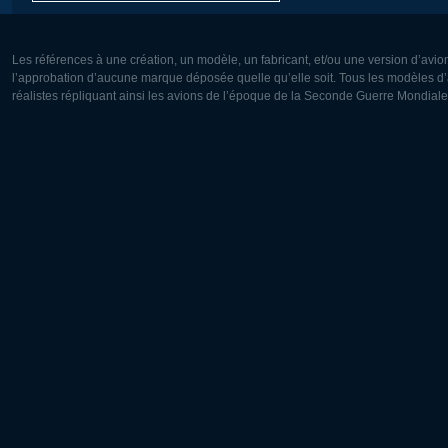
Les références à une création, un modèle, un fabricant, et/ou une version d’avio
l’approbation d’aucune marque déposée quelle qu’elle soit. Tous les modèles d’a
réalistes répliquant ainsi les avions de l’époque de la Seconde Guerre Mondiale
Europe:
Amérique
Deutsch
English
English
Français
Čeština
Polski