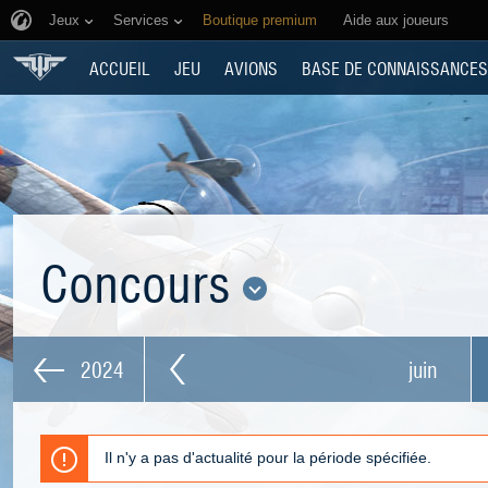
Jeux
Services
Boutique premium
Aide aux joueurs
ACCUEIL
JEU
AVIONS
BASE DE CONNAISSANCES
Concours
2024
juin
Il n'y a pas d'actualité pour la période spécifiée.