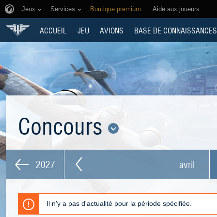
Jeux
Services
Boutique premium
Aide aux joueurs
ACCUEIL
JEU
AVIONS
BASE DE CONNAISSANCES
Concours
2027
avril
Il n'y a pas d'actualité pour la période spécifiée.