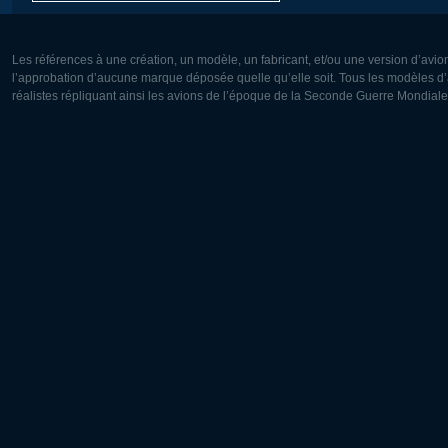
Les références à une création, un modèle, un fabricant, et/ou une version d’avio
l’approbation d’aucune marque déposée quelle qu’elle soit. Tous les modèles d’a
réalistes répliquant ainsi les avions de l’époque de la Seconde Guerre Mondiale
Europe:
Amérique
Deutsch
English
English
Français
Čeština
Polski