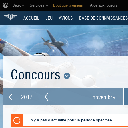
Jeux
Services
Boutique premium
Aide aux joueurs
ACCUEIL
JEU
AVIONS
BASE DE CONNAISSANCES
Concours
2017
novembre
Il n'y a pas d'actualité pour la période spécifiée.