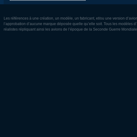
Les références à une création, un modèle, un fabricant, et/ou une version d’avio
l’approbation d’aucune marque déposée quelle qu’elle soit. Tous les modèles d’a
réalistes répliquant ainsi les avions de l’époque de la Seconde Guerre Mondiale
Europe:
Amérique
Deutsch
English
English
Français
Čeština
Polski