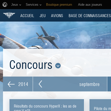
Jeux
Services
Boutique premium
Aide aux joueurs
ACCUEIL
JEU
AVIONS
BASE DE CONNAISSANCES
Concours
2014
septembre
Résultats du concours HyperX : les as de
Pilote du m
rang V n°5