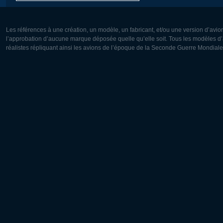
Les références à une création, un modèle, un fabricant, et/ou une version d’avio
l’approbation d’aucune marque déposée quelle qu’elle soit. Tous les modèles d’a
réalistes répliquant ainsi les avions de l’époque de la Seconde Guerre Mondiale
Europe:
Amérique
Deutsch
English
English
Français
Čeština
Polski