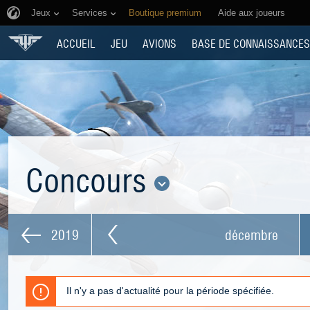
Jeux
Services
Boutique premium
Aide aux joueurs
ACCUEIL
JEU
AVIONS
BASE DE CONNAISSANCES
Concours
2019
décembre
Il n'y a pas d'actualité pour la période spécifiée.