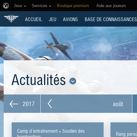
Jeux
Services
Boutique premium
Aide aux joueurs
ACCUEIL
JEU
AVIONS
BASE DE CONNAISSANCES
Actualités
2017
août
Camp d'entraînement + Soutien des
Rang pers
bombardiers