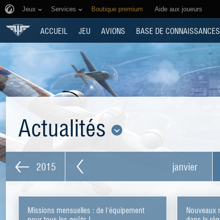
Jeux
Services
Boutique premium
Aide aux joueurs
ACCUEIL
JEU
AVIONS
BASE DE CONNAISSANCES
Actualités
2015
janvier
Missions mensuelles : de l'équipement
Nouveaux 
pour tous les goûts !
dans la ré