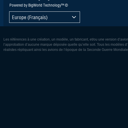
Powered by BigWorld Technology™ ©
Europe (Français)
Les références à une création, un modèle, un fabricant, et/ou une version d’avio
l’approbation d’aucune marque déposée quelle qu’elle soit. Tous les modèles d’a
réalistes répliquant ainsi les avions de l’époque de la Seconde Guerre Mondiale
Europe:
Amérique
Deutsch
English
English
Français