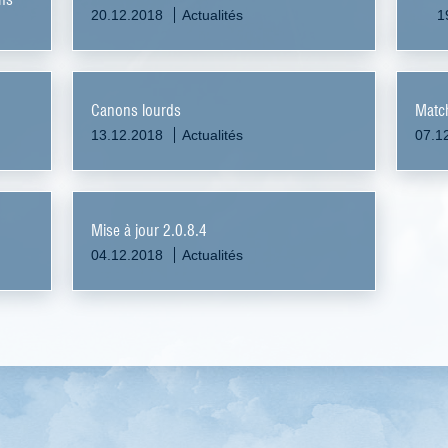
20.12.2018
Actualités
1
Canons lourds
Match
13.12.2018
Actualités
07.1
Mise à jour 2.0.8.4
04.12.2018
Actualités