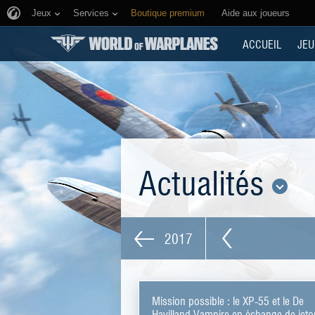
Jeux
Services
Boutique premium
Aide aux joueurs
ACCUEIL
JEU
Actualités
2017
Mission possible : le XP-55 et le De
Havilland Vampire en échange de jet