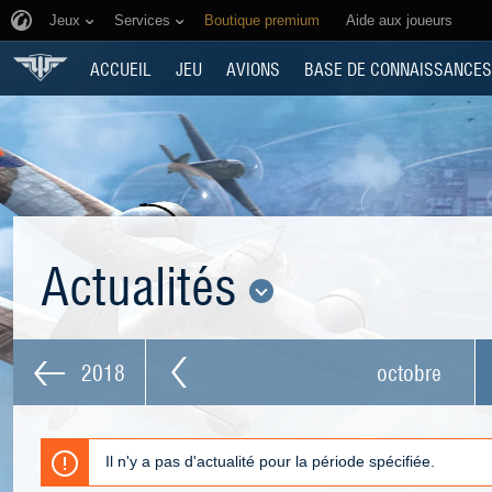
Jeux
Services
Boutique premium
Aide aux joueurs
ACCUEIL
JEU
AVIONS
BASE DE CONNAISSANCES
Actualités
2018
octobre
Il n'y a pas d'actualité pour la période spécifiée.