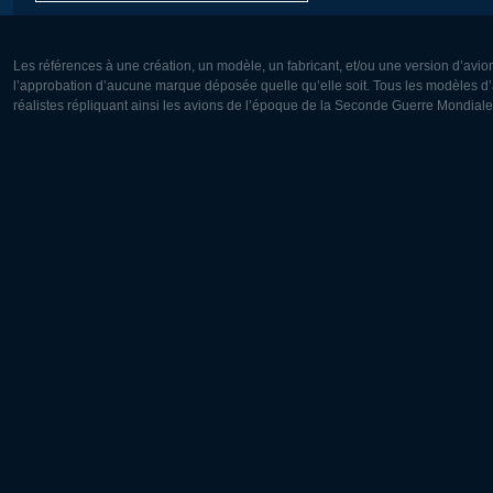
Les références à une création, un modèle, un fabricant, et/ou une version d’avio
l’approbation d’aucune marque déposée quelle qu’elle soit. Tous les modèles d’a
réalistes répliquant ainsi les avions de l’époque de la Seconde Guerre Mondiale
Europe:
Amérique
Deutsch
English
English
Français
Čeština
Polski