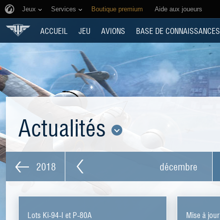
Jeux
Services
Boutique premium
Aide aux joueurs
ACCUEIL
JEU
AVIONS
BASE DE CONNAISSANCES
Actualités
2018
décembre
Lots Ki-94-I et P-80A
Mise à jour