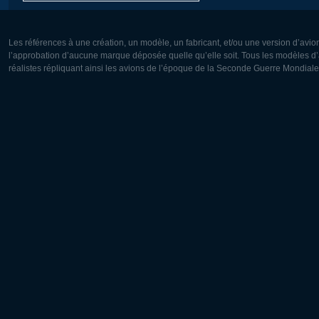
Les références à une création, un modèle, un fabricant, et/ou une version d’avio
l’approbation d’aucune marque déposée quelle qu’elle soit. Tous les modèles d’a
réalistes répliquant ainsi les avions de l’époque de la Seconde Guerre Mondiale
Europe:
Amérique
Deutsch
English
English
Français
Čeština
Polski