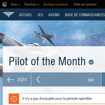
Jeux
Services
Boutique premium
Aide aux joueurs
ACCUEIL
JEU
AVIONS
BASE DE CONNAISSANCES
Pilot of the Month
2024
juin
Il n'y a pas d'actualité pour la période spécifiée.