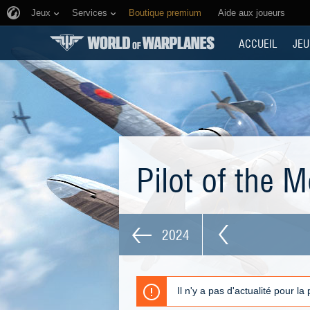
Jeux
Services
Boutique premium
Aide aux joueurs
ACCUEIL
JEU
Pilot of the 
2024
Il n'y a pas d'actualité pour la