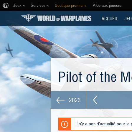
Jeux
Services
Boutique premium
Aide aux joueurs
ACCUEIL
JEU
Pilot of the 
2023
Il n'y a pas d'actualité pour la