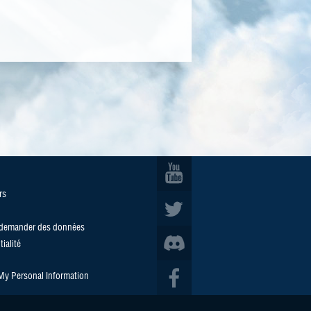
rs
/demander des données
ialité
 My Personal Information