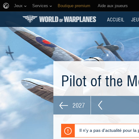
Jeux
Services
Boutique premium
Aide aux joueurs
ACCUEIL
JEU
Pilot of the 
2027
Il n'y a pas d'actualité pour la