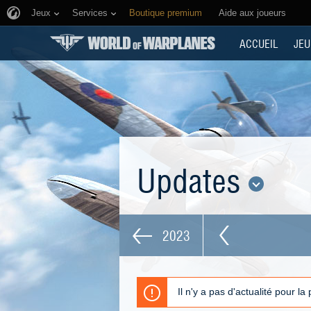
Jeux
Services
Boutique premium
Aide aux joueurs
ACCUEIL
JEU
Updates
2023
Il n'y a pas d'actualité pour la