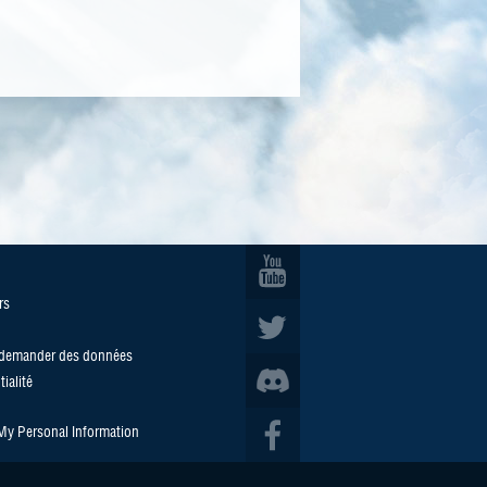
rs
/demander des données
ialité
 My Personal Information