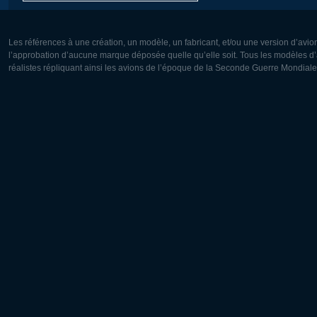
Les références à une création, un modèle, un fabricant, et/ou une version d’avio
l’approbation d’aucune marque déposée quelle qu’elle soit. Tous les modèles d’a
réalistes répliquant ainsi les avions de l’époque de la Seconde Guerre Mondiale
Europe:
Amérique
Deutsch
English
English
Français
Čeština
Polski