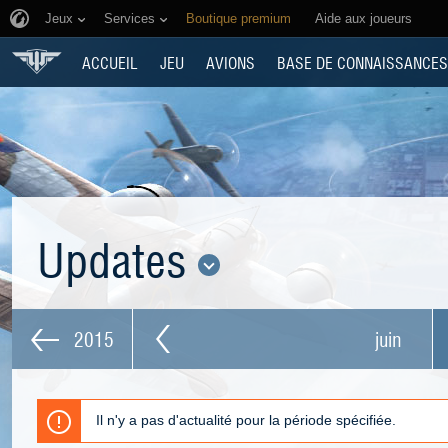
Jeux
Services
Boutique premium
Aide aux joueurs
ACCUEIL
JEU
AVIONS
BASE DE CONNAISSANCES
Updates
2015
juin
Il n'y a pas d'actualité pour la période spécifiée.