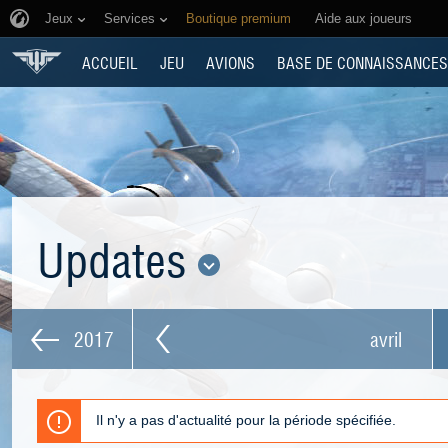
Jeux
Services
Boutique premium
Aide aux joueurs
ACCUEIL
JEU
AVIONS
BASE DE CONNAISSANCES
Updates
2017
avril
Il n'y a pas d'actualité pour la période spécifiée.