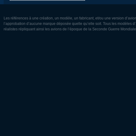
Les références à une création, un modèle, un fabricant, et/ou une version d’avio
l’approbation d’aucune marque déposée quelle qu’elle soit. Tous les modèles d’a
réalistes répliquant ainsi les avions de l’époque de la Seconde Guerre Mondiale
Europe:
Amérique
Deutsch
English
English
Français
Čeština
Polski