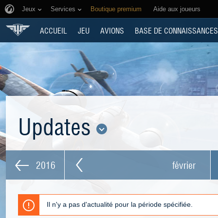
Jeux
Services
Boutique premium
Aide aux joueurs
ACCUEIL
JEU
AVIONS
BASE DE CONNAISSANCES
Updates
2016
février
Il n'y a pas d'actualité pour la période spécifiée.