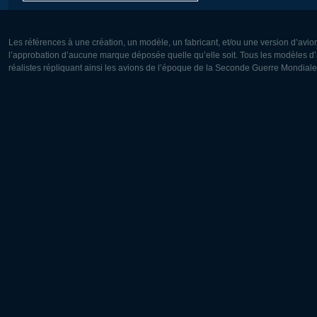
Les références à une création, un modèle, un fabricant, et/ou une version d’avio
l’approbation d’aucune marque déposée quelle qu’elle soit. Tous les modèles d’a
réalistes répliquant ainsi les avions de l’époque de la Seconde Guerre Mondiale
Europe:
Amérique
Deutsch
English
English
Français
Čeština
Polski