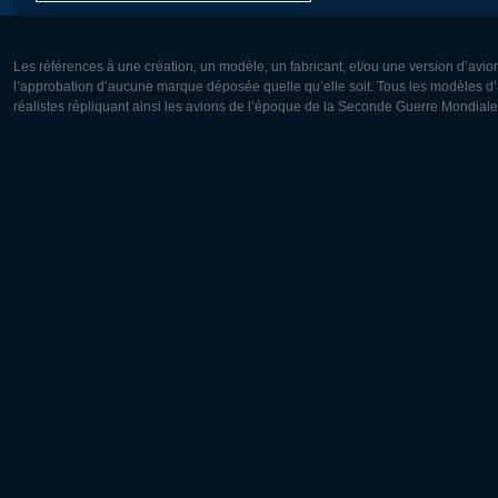
Les références à une création, un modèle, un fabricant, et/ou une version d’avio
l’approbation d’aucune marque déposée quelle qu’elle soit. Tous les modèles d’a
réalistes répliquant ainsi les avions de l’époque de la Seconde Guerre Mondiale
Europe:
Amérique
Deutsch
English
English
Français
Čeština
Polski