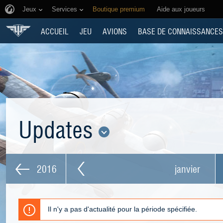
Jeux
Services
Boutique premium
Aide aux joueurs
ACCUEIL
JEU
AVIONS
BASE DE CONNAISSANCES
Updates
2016
janvier
Il n'y a pas d'actualité pour la période spécifiée.