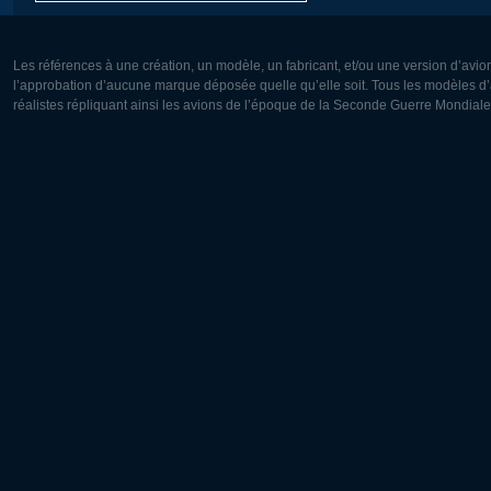
Les références à une création, un modèle, un fabricant, et/ou une version d’avio
l’approbation d’aucune marque déposée quelle qu’elle soit. Tous les modèles d’a
réalistes répliquant ainsi les avions de l’époque de la Seconde Guerre Mondiale
Europe:
Amérique
Deutsch
English
English
Français
Čeština
Polski