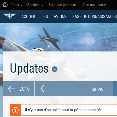
Jeux
Services
Boutique premium
Aide aux joueurs
ACCUEIL
JEU
AVIONS
BASE DE CONNAISSANCES
Updates
2015
janvier
Il n'y a pas d'actualité pour la période spécifiée.