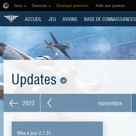
Jeux
Services
Boutique premium
Aide aux joueurs
ACCUEIL
JEU
AVIONS
BASE DE CONNAISSANCES
Updates
2023
novembre
Mise à jour 2.1.31