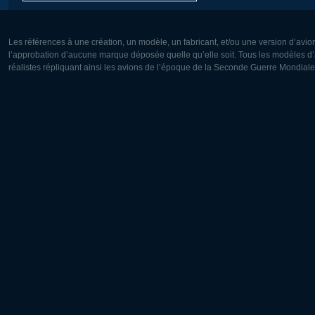
Les références à une création, un modèle, un fabricant, et/ou une version d’avio
l’approbation d’aucune marque déposée quelle qu’elle soit. Tous les modèles d’a
réalistes répliquant ainsi les avions de l’époque de la Seconde Guerre Mondiale
Europe:
Amérique
Deutsch
English
English
Français
Čeština
Polski