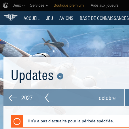
Jeux
Services
Boutique premium
Aide aux joueurs
ACCUEIL
JEU
AVIONS
BASE DE CONNAISSANCES
Updates
2027
octobre
Il n'y a pas d'actualité pour la période spécifiée.