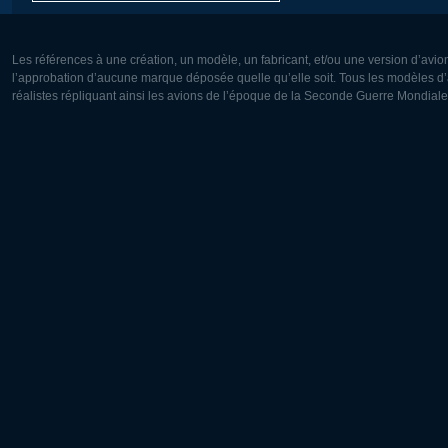
Les références à une création, un modèle, un fabricant, et/ou une version d’avio
l’approbation d’aucune marque déposée quelle qu’elle soit. Tous les modèles d’a
réalistes répliquant ainsi les avions de l’époque de la Seconde Guerre Mondiale
Europe:
Amérique
Deutsch
English
English
Français
Čeština
Polski