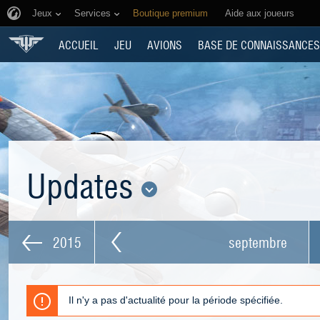
Jeux
Services
Boutique premium
Aide aux joueurs
ACCUEIL
JEU
AVIONS
BASE DE CONNAISSANCES
Updates
2015
septembre
Il n'y a pas d'actualité pour la période spécifiée.