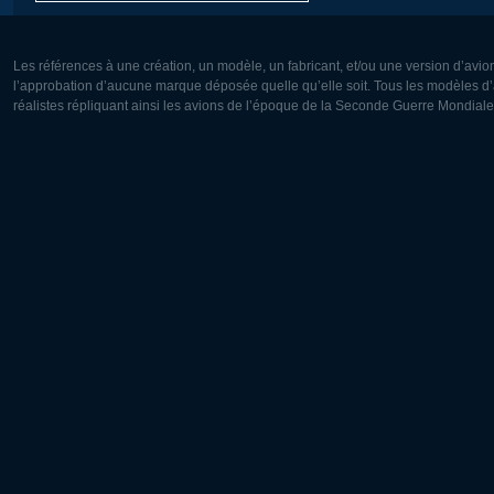
Les références à une création, un modèle, un fabricant, et/ou une version d’avio
l’approbation d’aucune marque déposée quelle qu’elle soit. Tous les modèles d’a
réalistes répliquant ainsi les avions de l’époque de la Seconde Guerre Mondiale
Europe:
Amérique
Deutsch
English
English
Français
Čeština
Polski