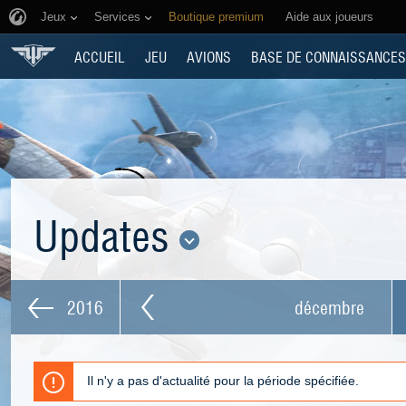
Jeux
Services
Boutique premium
Aide aux joueurs
ACCUEIL
JEU
AVIONS
BASE DE CONNAISSANCES
Updates
2016
décembre
Il n'y a pas d'actualité pour la période spécifiée.