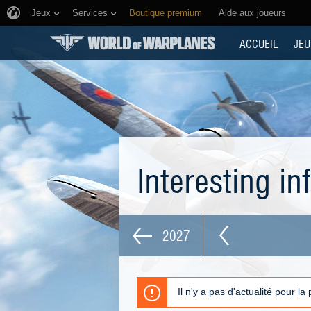
Jeux
Services
Boutique premium
Aide aux joueurs
ACCUEIL
JEU
Interesting i
2027
Il n'y a pas d'actualité pour la