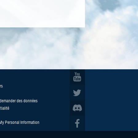
rs
/demander des données
ialité
 My Personal Information