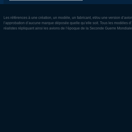
Les références à une création, un modèle, un fabricant, et/ou une version d’avio
l’approbation d’aucune marque déposée quelle qu’elle soit. Tous les modèles d’a
réalistes répliquant ainsi les avions de l’époque de la Seconde Guerre Mondiale
Europe:
Amérique
Deutsch
English
English
Français
Čeština
Polski