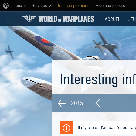
Jeux
Services
Boutique premium
Aide aux joueurs
ACCUEIL
JEU
Interesting i
2015
Il n'y a pas d'actualité pour la