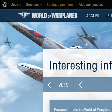
Jeux
Services
Boutique premium
Aide aux joueurs
ACCUEIL
JEU
Interesting i
2019
Personal points in World of Warplane