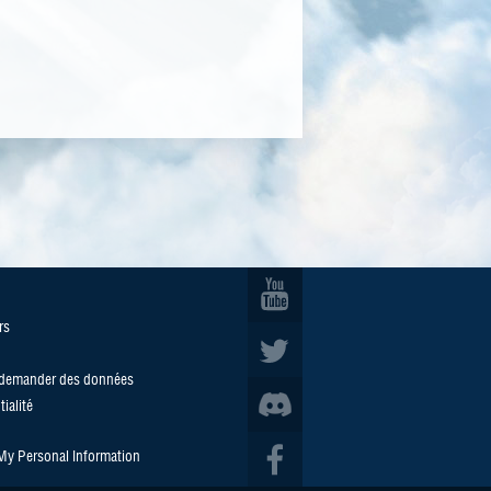
rs
/demander des données
ialité
 My Personal Information