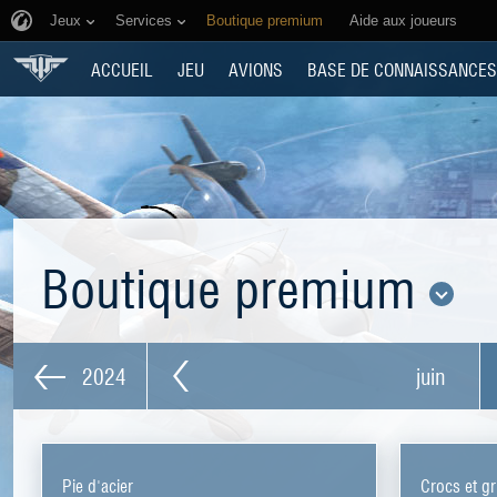
Jeux
Services
Boutique premium
Aide aux joueurs
ACCUEIL
JEU
AVIONS
BASE DE CONNAISSANCES
Boutique premium
2024
juin
Pie d'acier
Crocs et gr