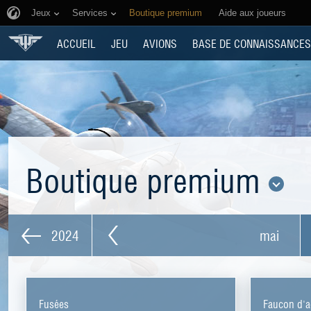
Jeux
Services
Boutique premium
Aide aux joueurs
ACCUEIL
JEU
AVIONS
BASE DE CONNAISSANCES
Boutique premium
2024
mai
Fusées
Faucon d'a