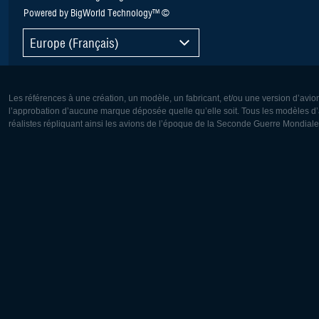
Powered by BigWorld Technology™ ©
Europe (Français)
Les références à une création, un modèle, un fabricant, et/ou une version d’avio
l’approbation d’aucune marque déposée quelle qu’elle soit. Tous les modèles d’a
réalistes répliquant ainsi les avions de l’époque de la Seconde Guerre Mondiale
Europe:
Amérique
Deutsch
English
English
Français