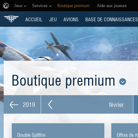
Jeux
Services
Boutique premium
Aide aux joueurs
ACCUEIL
JEU
AVIONS
BASE DE CONNAISSANCES
Boutique premium
2019
février
Double Spitfire
Offres de 