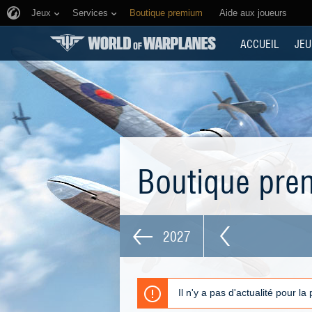
Jeux
Services
Boutique premium
Aide aux joueurs
ACCUEIL
JEU
Boutique pr
2027
Il n'y a pas d'actualité pour la