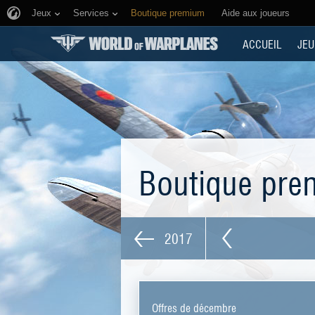
Jeux
Services
Boutique premium
Aide aux joueurs
ACCUEIL
JEU
Boutique pr
2017
Offres de décembre