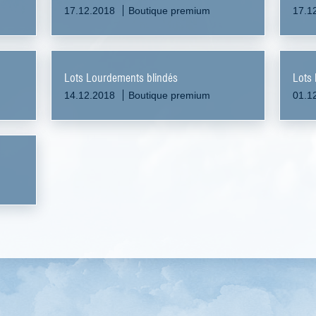
17.12.2018
Boutique premium
17.1
Lots Lourdements blindés
Lots 
14.12.2018
Boutique premium
01.1