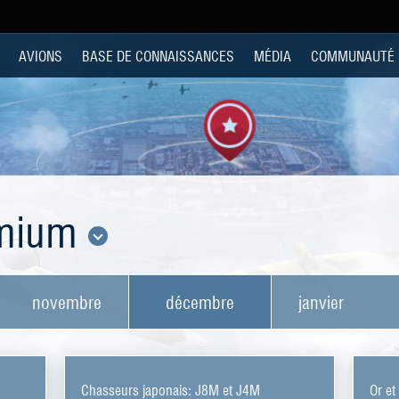
AVIONS
BASE DE CONNAISSANCES
MÉDIA
COMMUNAUTÉ
emium
novembre
décembre
janvier
Chasseurs japonais: J8M et J4M
Or e