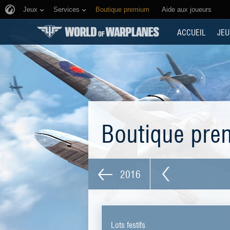
Jeux
Services
Boutique premium
Aide aux joueurs
ACCUEIL
JEU
Boutique pr
2016
Lots festifs