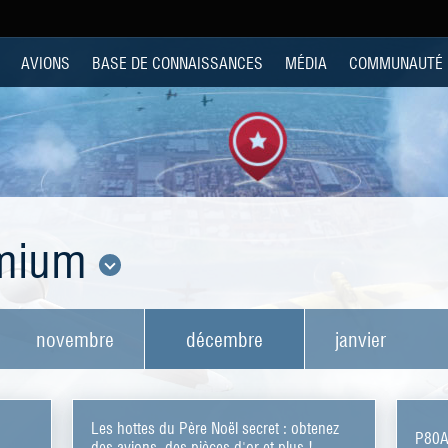
AVIONS
BASE DE CONNAISSANCES
MÉDIA
COMMUNAUTÉ
emium
novembre
décembre
janvier
Les hottes du Père Noël secret : obtenez
P80A 
des avions, des pièces d'or et plus !