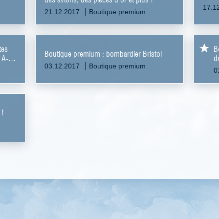
17.1
21.12.2017
Boutique premium
tes
B
Boutique premium : bombardier Bristol
 A-
d
03.12.2017
Boutique premium
0
 !