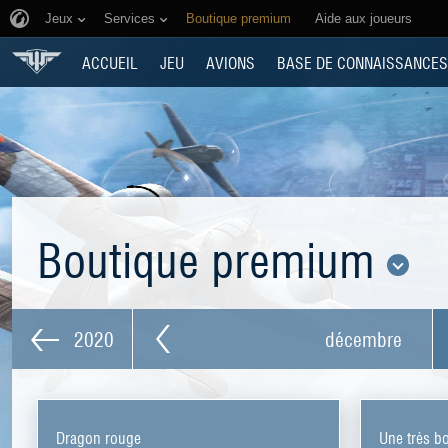
Jeux
Services
Boutique premium
Aide aux joueurs
ACCUEIL
JEU
AVIONS
BASE DE CONNAISSANCES
Boutique premium
2020
décembre
Dragon rouge
Une très bo