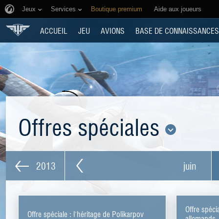
Jeux
Services
Boutique premium
Aide aux joueurs
ACCUEIL
JEU
AVIONS
BASE DE CONNAISSANCES
Offres spéciales
2013
juin
Offre spéci
Offre spéciale : l'héritage de Polikarpov
allemands