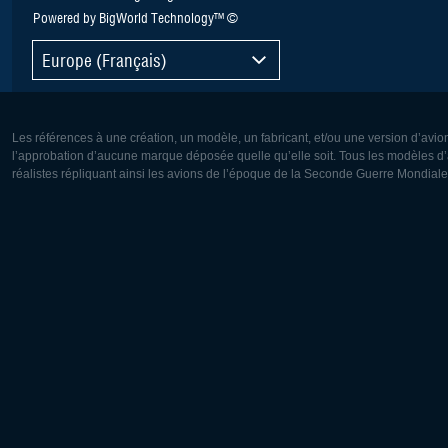
Powered by BigWorld Technology™ ©
Europe (Français)
Les références à une création, un modèle, un fabricant, et/ou une version d’avio
l’approbation d’aucune marque déposée quelle qu’elle soit. Tous les modèles d’a
réalistes répliquant ainsi les avions de l’époque de la Seconde Guerre Mondiale
Europe:
Amérique
Deutsch
English
English
Français