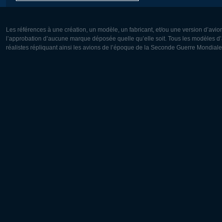
Les références à une création, un modèle, un fabricant, et/ou une version d’avio
l’approbation d’aucune marque déposée quelle qu’elle soit. Tous les modèles d’a
réalistes répliquant ainsi les avions de l’époque de la Seconde Guerre Mondiale
Europe:
Amérique
Deutsch
English
English
Français
Čeština
Polski