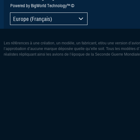
Powered by BigWorld Technology™ ©
Europe (Français)
Les références à une création, un modèle, un fabricant, et/ou une version d’avio
l’approbation d’aucune marque déposée quelle qu’elle soit. Tous les modèles d’a
réalistes répliquant ainsi les avions de l’époque de la Seconde Guerre Mondiale
Europe:
Amérique
Deutsch
English
English
Français