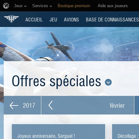
Jeux
Services
Boutique premium
Aide aux joueurs
ACCUEIL
JEU
AVIONS
BASE DE CONNAISSANCES
Offres spéciales
2017
février
Joyeux anniversaire, Sergueï !
Décollage :