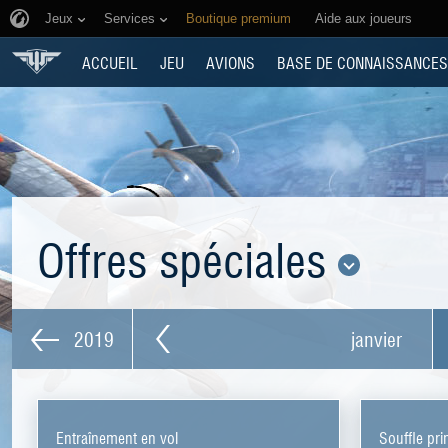
Jeux
Services
Boutique premium
Aide aux joueurs
ACCUEIL
JEU
AVIONS
BASE DE CONNAISSANCES
Offres spéciales
2019
janvier
Entraînement en vol
Souffle pri