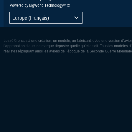
Powered by BigWorld Technology™ ©
Europe (Français)
Les références à une création, un modèle, un fabricant, et/ou une version d’avio
l’approbation d’aucune marque déposée quelle qu’elle soit. Tous les modèles d’a
réalistes répliquant ainsi les avions de l’époque de la Seconde Guerre Mondiale
Europe:
Amérique
Deutsch
English
English
Français