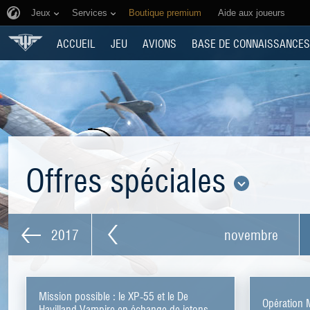
Jeux
Services
Boutique premium
Aide aux joueurs
ACCUEIL
JEU
AVIONS
BASE DE CONNAISSANCES
Offres spéciales
2017
novembre
Mission possible : le XP-55 et le De
Opération 
Havilland Vampire en échange de jetons